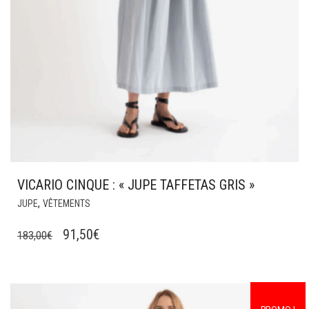
VICARIO CINQUE : « JUPE TAFFETAS GRIS »
CE
,
JUPE
VÊTEMENTS
PRODUIT
A
LE
LE
91,50
€
183,00
€
PLUSIEURS
PRIX
PRIX
VARIATIONS.
INITIAL
ACTUEL
LES
ÉTAIT :
OPTIONS
EST :
PEUVENT