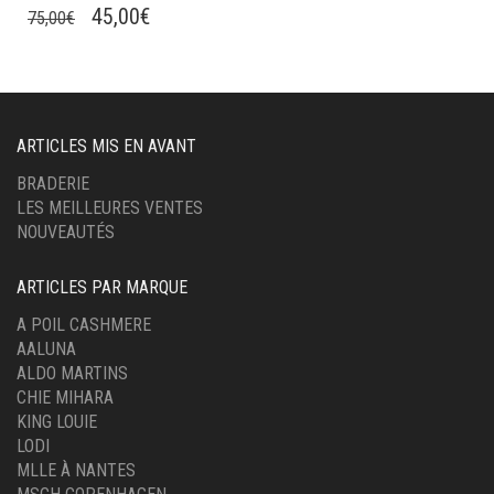
A
LE
LE
45,00
€
75,00
€
PLUSIEURS
PRIX
PRIX
VARIATIONS.
INITIAL
ACTUEL
LES
ÉTAIT :
EST :
OPTIONS
PEUVENT
75,00€.
45,00€.
ARTICLES MIS EN AVANT
ÊTRE
CHOISIES
BRADERIE
SUR
LES MEILLEURES VENTES
LA
NOUVEAUTÉS
PAGE
DU
ARTICLES PAR MARQUE
PRODUIT
A POIL CASHMERE
AALUNA
ALDO MARTINS
CHIE MIHARA
KING LOUIE
LODI
MLLE À NANTES