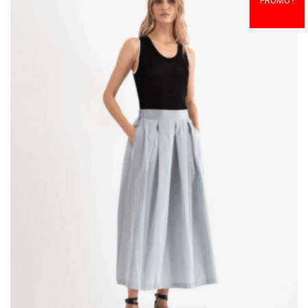
183,00€.
91,50€.
PROMO !
ÊTRE
CHOISIES
SUR
LA
PAGE
DU
PRODUIT