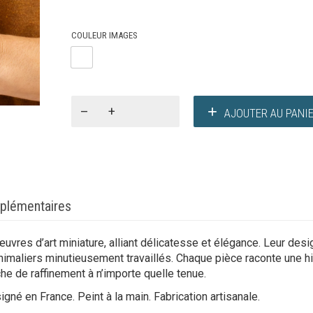
initial
actuel
COULEUR IMAGES
était :
est :
36,00€.
21,60€.
quantité
AJOUTER AU PANI
de
Nach
:
"Broche
pin's"
plémentaires
uvres d’art miniature, alliant délicatesse et élégance. Leur des
nimaliers minutieusement travaillés. Chaque pièce raconte une hi
che de raffinement à n’importe quelle tenue.
igné en France. Peint à la main. Fabrication artisanale.