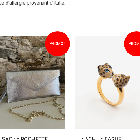
e d’allergie provenant d’Italie.
PROMO !
PROMO
SAC : « POCHETTE
NACH : « BAGUE