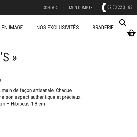
09 50 22 31 83
CONTACT
MON COMPTE
Cher
 EN IMAGE
NOS EXCLUSIVITÉS
BRADERIE
’S »
s.
 la main de façon artisanale. Chaque
nne son aspect authentique et précieux.
 cm – Hibiscus 1.8 cm