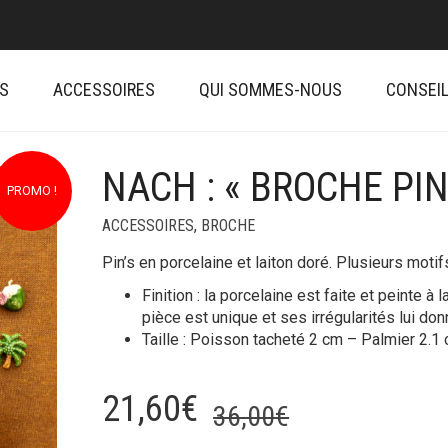
S
ACCESSOIRES
QUI SOMMES-NOUS
CONSEIL
NACH : « BROCHE PIN
PROMO !
ACCESSOIRES
,
BROCHE
Pin’s en porcelaine et laiton doré. Plusieurs motif
Finition : la porcelaine est faite et peinte à
pièce est unique et ses irrégularités lui do
Taille : Poisson tacheté 2 cm – Palmier 2.1
Le
Le
21,60
€
36,00
€
prix
prix