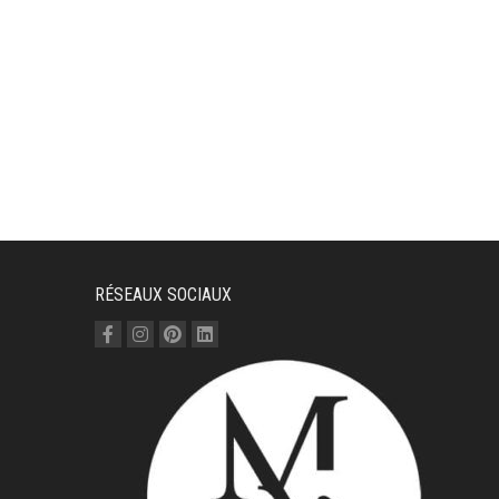
E
RODUIT
LUSIEURS
ARIATIONS.
ES
PTIONS
EUVENT
TRE
HOISIES
UR
RÉSEAUX SOCIAUX
A
AGE
U
RODUIT