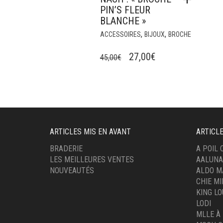
PIN’S FLEUR
BLANCHE »
,
,
ACCESSOIRES
BIJOUX
BROCHE
LE
LE
27,00
€
45,00
€
PRIX
PRIX
INITIAL
ACTUEL
ÉTAIT :
EST :
45,00€.
27,00€.
ARTICLES MIS EN AVANT
ARTICL
BRADERIE
A POIL
LES MEILLEURES VENTES
AALUNA
NOUVEAUTÉS
ALDO M
CHIE M
KING LO
LODI
MLLE À