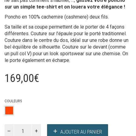
ne sait pas comment s’habiller, …,
glissez votre poncho
sur un simple tee-shirt et on louera votre élégance !
Poncho en 100% cachemire (cashmere) deux fils.
Sa taille et sa coupe permettent de le porter de 4 façons
différentes. Couture sur l’épaule pour le porté traditionnel.
Couture dans le centre du dos, idéal sur une robe donne un
bel équilibre de silhouette. Couture sur le devant (comme
un pull col V) pour un look sportswear sur une chemise. On
le porte également en écharpe.
169,00
€
COULEURS
quantité
AJOUTER AU PANIER
de