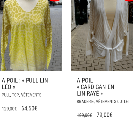
A POIL : « PULL LIN
A POIL :
LÉO »
« CARDIGAN EN
LIN RAYÉ »
CE
,
,
PULL
TOP
VÊTEMENTS
PRODUIT
C
,
BRADERIE
VÊTEMENTS OUTLET
A
P
LE
LE
64,50
€
129,00
€
PLUSIEURS
A
LE
LE
79,00
€
189,00
€
PRIX
PRIX
.
VARIATIONS.
P
PRIX
PRIX
INITIAL
ACTUEL
LES
V
INITIAL
ACTUEL
ÉTAIT :
EST :
OPTIONS
L