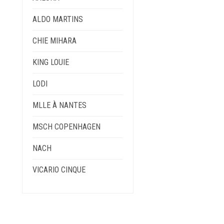
PTIONS
ALDO MARTINS
EUVENT
TRE
CHIE MIHARA
HOISIES
UR
KING LOUIE
A
AGE
LODI
U
RODUIT
MLLE À NANTES
MSCH COPENHAGEN
NACH
VICARIO CINQUE