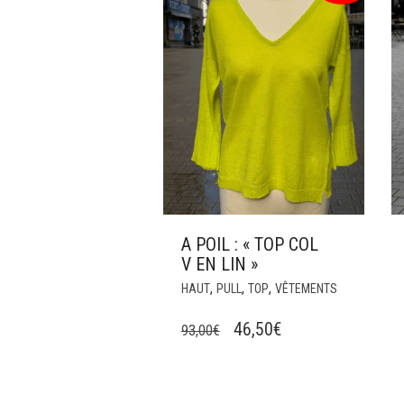
A POIL : « TOP COL
V EN LIN »
CE
,
,
,
HAUT
PULL
TOP
VÊTEMENTS
PRODUIT
A
LE
LE
46,50
€
93,00
€
PLUSIEURS
PRIX
PRIX
VARIATIONS
INITIAL
ACTUEL
LES
ÉTAIT :
EST :
OPTIONS